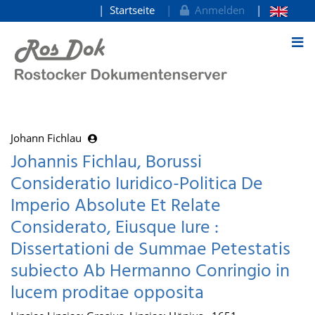
Startseite
Anmelden
zum Inhalt
Johann Fichlau
Johannis Fichlau, Borussi
Consideratio Iuridico-Politica De
Imperio Absolute Et Relate
Considerato, Eiusque Iure :
Dissertationi de Summae Petestatis
subiecto Ab Hermanno Conringio in
lucem proditae opposita