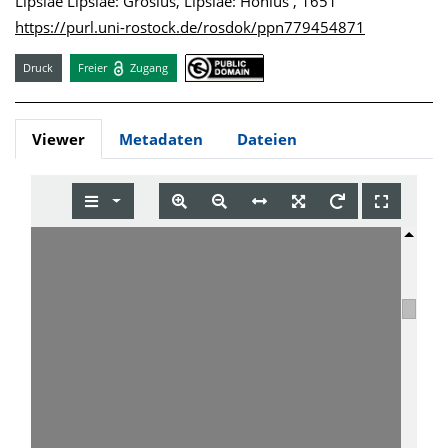
Lipsiae Lipsiae: Grosius, Lipsiae: Hönius , 1651
https://purl.uni-rostock.de/rosdok/ppn779454871
Druck
Freier
Zugang
Viewer
Metadaten
Dateien