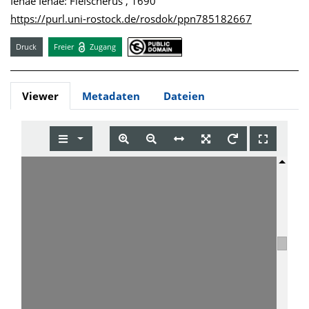
Ienae Ienae: Fleischerus , 1690
https://purl.uni-rostock.de/rosdok/ppn785182667
Druck
Freier
Zugang
Viewer
Metadaten
Dateien