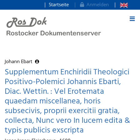
Startseite
Anmelden
zum Inhalt
Johann Ebart
Supplementum Enchiridii Theologici
Positivo-Polemici Johannis Ebarti,
Diac. Wettin. : Vel Erotemata
quaedam miscellanea, horis
subsecivis, proprii exercitii gratia,
collecta, Nunc vero In lucem edita &
typis publicis exscripta