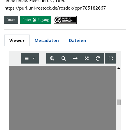
Ienae Ienae: Fleischerus , 1690
https://purl.uni-rostock.de/rosdok/ppn785182667
Druck
Freier
Zugang
Viewer
Metadaten
Dateien