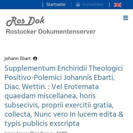
Startseite
Anmelden
zum Inhalt
Johann Ebart
Supplementum Enchiridii Theologici
Positivo-Polemici Johannis Ebarti,
Diac. Wettin. : Vel Erotemata
quaedam miscellanea, horis
subsecivis, proprii exercitii gratia,
collecta, Nunc vero In lucem edita &
typis publicis exscripta