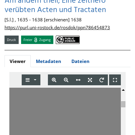
Am andern theil; Eine zeithero
verübten Acten und Tractaten
[S.l.] , 1635 - 1638 [erschienen] 1638
https://purl.uni-rostock.de/rosdok/ppn786454873
Druck
Freier
Zugang
Viewer
Metadaten
Dateien