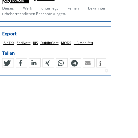
Dieses Werk unterliegt keinen bekannten
urheberrechtlichen Beschränkungen.
Export
BibTeX
EndNote
RIS
DublinCore
MODS
IIIF-Manifest
Teilen
tweet
teilen
mitteilen
teilen
teilen
teilen
mail