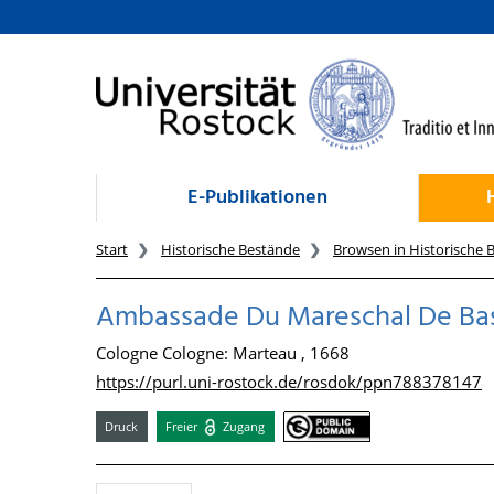
zum Inhalt
E-Publikationen
Start
Historische Bestände
Browsen in Historische 
Ambassade Du Mareschal De Bass
Cologne Cologne: Marteau , 1668
https://purl.uni-rostock.de/rosdok/ppn788378147
Druck
Freier
Zugang