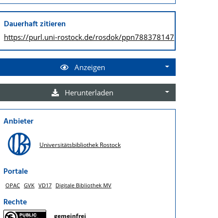
Dauerhaft zitieren
https://purl.uni-rostock.de/
rosdok/ppn788378147
Anzeigen
Herunterladen
Anbieter
Universitätsbibliothek Rostock
Portale
OPAC
GVK
VD17
Digitale Bibliothek MV
Rechte
gemeinfrei