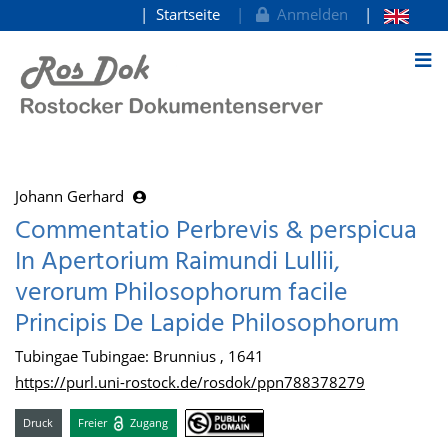
Startseite
Anmelden
zum Inhalt
Johann Gerhard
Commentatio Perbrevis & perspicua
In Apertorium Raimundi Lullii,
verorum Philosophorum facile
Principis De Lapide Philosophorum
Tubingae Tubingae: Brunnius , 1641
https://purl.uni-rostock.de/rosdok/ppn788378279
Druck
Freier
Zugang