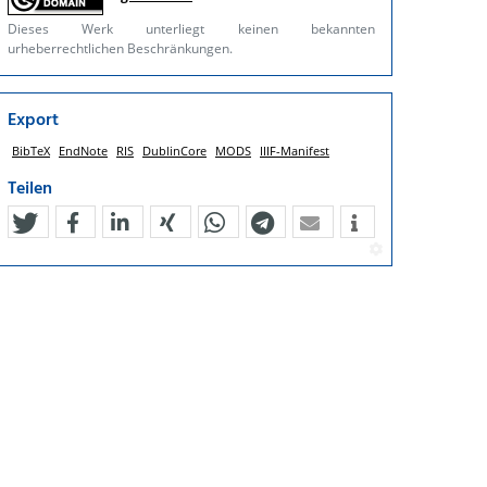
Dieses Werk unterliegt keinen bekannten
urheberrechtlichen Beschränkungen.
Export
BibTeX
EndNote
RIS
DublinCore
MODS
IIIF-Manifest
Teilen
tweet
teilen
mitteilen
teilen
teilen
teilen
mail