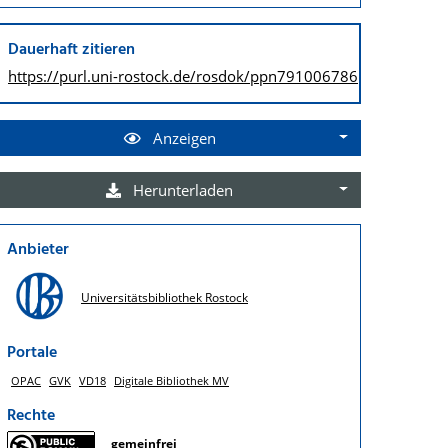
Dauerhaft zitieren
https://purl.uni-rostock.de/
rosdok/ppn791006786
Anzeigen
Herunterladen
Anbieter
Universitätsbibliothek Rostock
Portale
OPAC
GVK
VD18
Digitale Bibliothek MV
Rechte
gemeinfrei