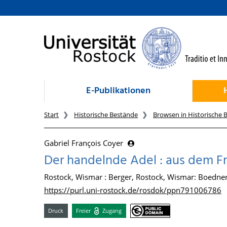
zum Inhalt
E-Publikationen
Start
Historische Bestände
Browsen in Historische 
Gabriel François Coyer
Der handelnde Adel : aus dem F
Rostock, Wismar : Berger, Rostock, Wismar: Boedner
https://purl.uni-rostock.de/rosdok/ppn791006786
Druck
Freier
Zugang