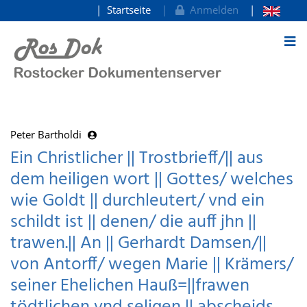
Startseite
Anmelden
zum Inhalt
Peter Bartholdi
Ein Christlicher || Trostbrieff/|| aus
dem heiligen wort || Gottes/ welches
wie Goldt || durchleutert/ vnd ein
schildt ist || denen/ die auff jhn ||
trawen.|| An || Gerhardt Damsen/||
von Antorff/ wegen Marie || Krämers/
seiner Ehelichen Hauß=||frawen