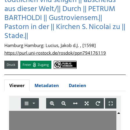
tödtlichen vnd seligen || abscheids
aus dieser Welt/|| Durch || PETRUM
BARTHOLDI || Gustroviensem.||
Pastorn in der || Kirchen S. Nicolai zu ||
Stade.||
Hamburg Hamburg: Lucius, Jakob d.J. , [1598]
https://purl.uni-rostock.de/rosdok/ppn794176119
Druck
Freier
Zugang
Viewer
Metadaten
Dateien