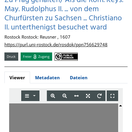
Zu Prag gehalten/ Als die Röm. Keys.
May. Rudolphus II. ... von dem
Churfürsten zu Sachsen ... Christiano
II. unterthenigst besuchet ward
Rostock Rostock: Reusner , 1607
https://purl.uni-rostock.de/rosdok/ppn756629748
Druck
Freier
Zugang
Viewer
Metadaten
Dateien