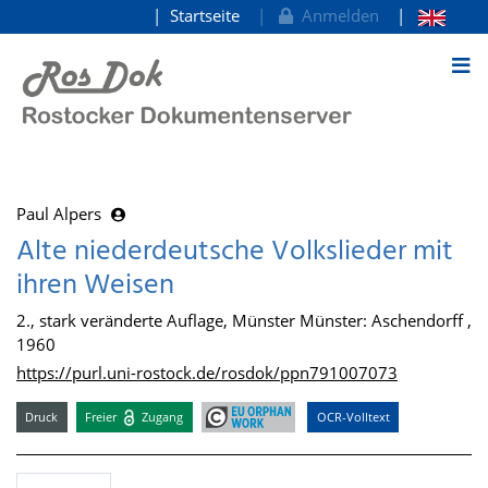
Startseite
Anmelden
zum Inhalt
Paul Alpers
Alte niederdeutsche Volkslieder mit
ihren Weisen
2., stark veränderte Auflage, Münster Münster: Aschendorff ,
1960
https://purl.uni-rostock.de/rosdok/ppn791007073
Druck
Freier
Zugang
OCR-Volltext