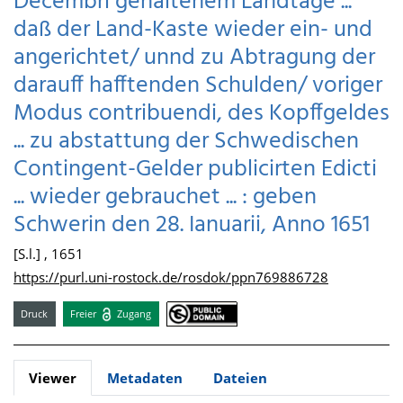
Decembri gehaltenem Landtage ...
daß der Land-Kaste wieder ein- und
angerichtet/ unnd zu Abtragung der
darauff hafftenden Schulden/ voriger
Modus contribuendi, des Kopffgeldes
... zu abstattung der Schwedischen
Contingent-Gelder publicirten Edicti
... wieder gebrauchet ... : geben
Schwerin den 28. Ianuarii, Anno 1651
[S.l.] , 1651
https://purl.uni-rostock.de/rosdok/ppn769886728
Druck
Freier
Zugang
Viewer
Metadaten
Dateien