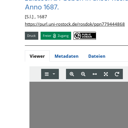
Anno 1687.
[S.l.] , 1687
https://purl.uni-rostock.de/rosdok/ppn779444868
Druck
Freier
Zugang
Viewer
Metadaten
Dateien