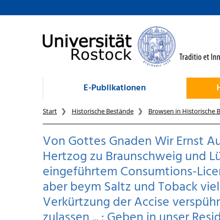
zum Inhalt
E-Publikationen
Start
Historische Bestände
Browsen in Historische 
Von Gottes Gnaden Wir Ernst Au
Hertzog zu Braunschweig und Lün
eingeführtem Consumtions-Licent
aber beym Saltz und Toback vielf
Verkürtzung der Accise verspühre
zulassen ... : Geben in unser Re