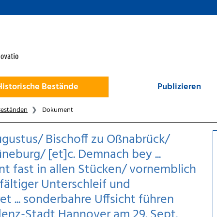
Historische Bestände
Publizieren
Beständen
Dokument
gustus/ Bischoff zu Oßnabrück/
eburg/ [et]c. Demnach bey ...
 fast in allen Stücken/ vornemblich
ältiger Unterschleif und
t ... sonderbahre Uffsicht führen
sidenz-Stadt Hannover am 29. Sept.