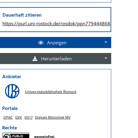
Dauerhaft zitieren
https://purl.uni-rostock.de/
rosdok/ppn779444868
Anzeigen
Herunterladen
Anbieter
Universitätsbibliothek Rostock
Portale
OPAC
GVK
VD17
Digitale Bibliothek MV
Rechte
gemeinfrei