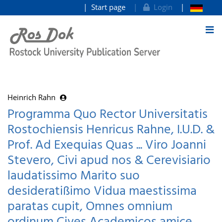
Start page
Login
goto contents
Heinrich Rahn
Programma Quo Rector Universitatis
Rostochiensis Henricus Rahne, I.U.D. &
Prof. Ad Exequias Quas ... Viro Joanni
Stevero, Civi apud nos & Cerevisiario
laudatissimo Marito suo
desideratißimo Vidua maestissima
paratas cupit, Omnes omnium