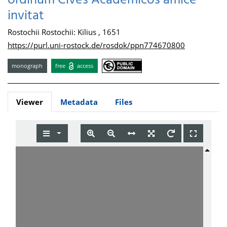
ordinum Cives Academicos amice
invitat
Rostochii Rostochii: Kilius , 1651
https://purl.uni-rostock.de/rosdok/ppn774670800
monograph
free
access
Viewer
Metadata
Files