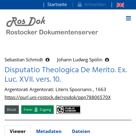
Startseite
Anmelden
zum Inhalt
Sebastian Schmidt
Johann Ludwig Spölin
Disputatio Theologica De Merito. Ex.
Luc. XVII. vers. 10.
Argentorati Argentorati: Literis Spoorianis , 1663
https://purl.uni-rostock.de/rosdok/ppn78806570X
Druck
Freier
Zugang
Viewer
Metadaten
Dateien