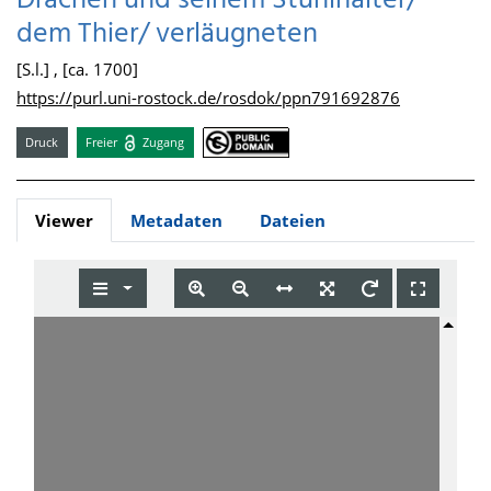
Drachen und seinem Stuhlhalter/
dem Thier/ verläugneten
[S.l.] , [ca. 1700]
https://purl.uni-rostock.de/rosdok/ppn791692876
Druck
Freier
Zugang
Viewer
Metadaten
Dateien