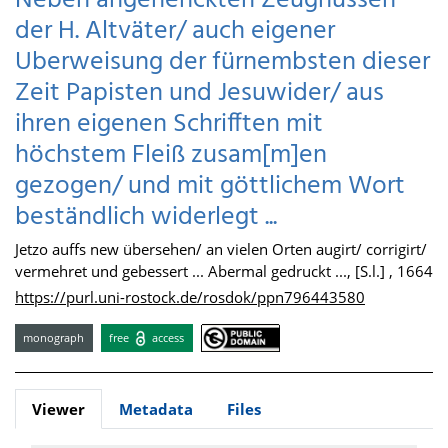
Neben angehenckten Zeugnussen
der H. Altväter/ auch eigener
Uberweisung der fürnembsten dieser
Zeit Papisten und Jesuwider/ aus
ihren eigenen Schrifften mit
höchstem Fleiß zusam[m]en
gezogen/ und mit göttlichem Wort
beständlich widerlegt ...
Jetzo auffs new übersehen/ an vielen Orten augirt/ corrigirt/
vermehret und gebessert ... Abermal gedruckt ..., [S.l.] , 1664
https://purl.uni-rostock.de/rosdok/ppn796443580
monograph
free
access
Viewer
Metadata
Files