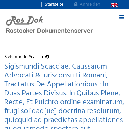
Startseite
Anmelden
zum Inhalt
Sigismondo Scaccia
Sigismundi Scacciae, Caussarum
Advocati & Iurisconsulti Romani,
Tractatus De Appellationibus : In
Duas Partes Divisus. In Quibus Plene,
Recte, Et Pulchro ordine examinatum,
frugi solidaq[ue] doctrina resolutum,
quicquid ad praedictas appellationes