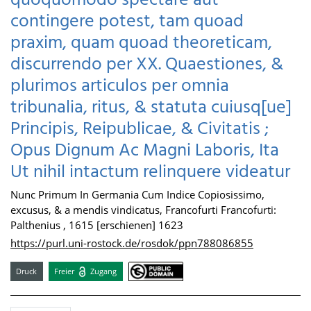
quoquomodo spectare aut
contingere potest, tam quoad
praxim, quam quoad theoreticam,
discurrendo per XX. Quaestiones, &
plurimos articulos per omnia
tribunalia, ritus, & statuta cuiusq[ue]
Principis, Reipublicae, & Civitatis ;
Opus Dignum Ac Magni Laboris, Ita
Ut nihil intactum relinquere videatur
Nunc Primum In Germania Cum Indice Copiosissimo,
excusus, & a mendis vindicatus, Francofurti Francofurti:
Palthenius , 1615 [erschienen] 1623
https://purl.uni-rostock.de/rosdok/ppn788086855
Druck
Freier
Zugang