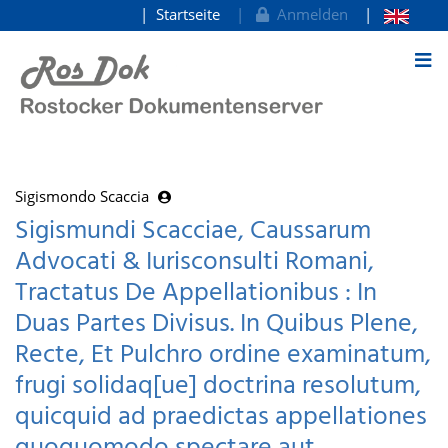
Startseite
Anmelden
zum Inhalt
Sigismondo Scaccia
Sigismundi Scacciae, Caussarum
Advocati & Iurisconsulti Romani,
Tractatus De Appellationibus : In
Duas Partes Divisus. In Quibus Plene,
Recte, Et Pulchro ordine examinatum,
frugi solidaq[ue] doctrina resolutum,
quicquid ad praedictas appellationes