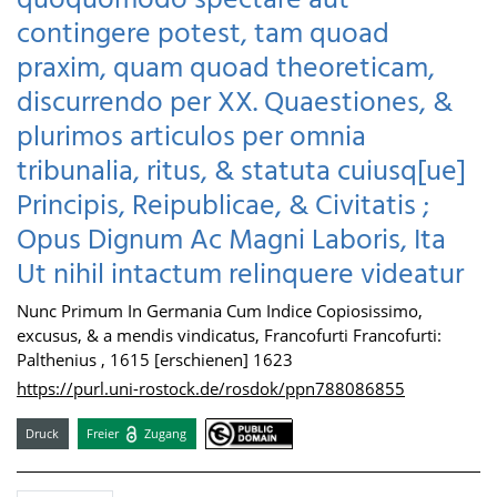
quoquomodo spectare aut
contingere potest, tam quoad
praxim, quam quoad theoreticam,
discurrendo per XX. Quaestiones, &
plurimos articulos per omnia
tribunalia, ritus, & statuta cuiusq[ue]
Principis, Reipublicae, & Civitatis ;
Opus Dignum Ac Magni Laboris, Ita
Ut nihil intactum relinquere videatur
Nunc Primum In Germania Cum Indice Copiosissimo,
excusus, & a mendis vindicatus, Francofurti Francofurti:
Palthenius , 1615 [erschienen] 1623
https://purl.uni-rostock.de/rosdok/ppn788086855
Druck
Freier
Zugang