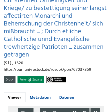
Christenheit Ohneinigkeit und
Kriege/ zu bestettigung seiner langst
affectirten Monarchi und
Beherrschung der Christenheit/ sich
mißbraucht ... ; Durch etliche
Catholische unnd Evangelische
trewhertzige Patrioten ... zusammen
getragen
[S.l.] , 1620
https://purl.uni-rostock.de/rosdok/ppn767037359
Druck
Freier
Zugang
Viewer
Metadaten
Dateien