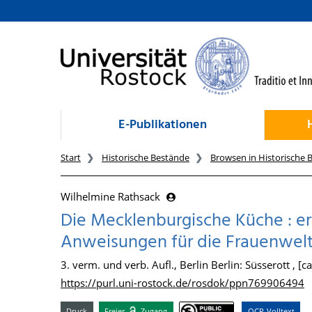
zum Inhalt
E-Publikationen
Start
Historische Bestände
Browsen in Historische 
Wilhelmine Rathsack
Die Mecklenburgische Küche : e
Anweisungen für die Frauenwel
3. verm. und verb. Aufl., Berlin Berlin: Süsserott , [c
https://purl.uni-rostock.de/rosdok/ppn769906494
Druck
Freier
Zugang
OCR-Volltext