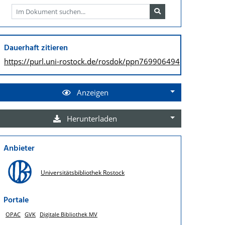
Dauerhaft zitieren
https://purl.uni-rostock.de/
rosdok/ppn769906494
Anzeigen
Herunterladen
Anbieter
Universitätsbibliothek Rostock
Portale
OPAC
GVK
Digitale Bibliothek MV