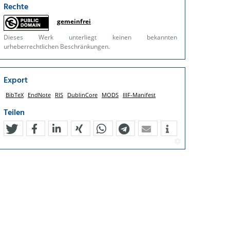
Rechte
gemeinfrei
Dieses Werk unterliegt keinen bekannten
urheberrechtlichen Beschränkungen.
Export
BibTeX
EndNote
RIS
DublinCore
MODS
IIIF-Manifest
Teilen
tweet
teilen
mitteilen
teilen
teilen
teilen
mail