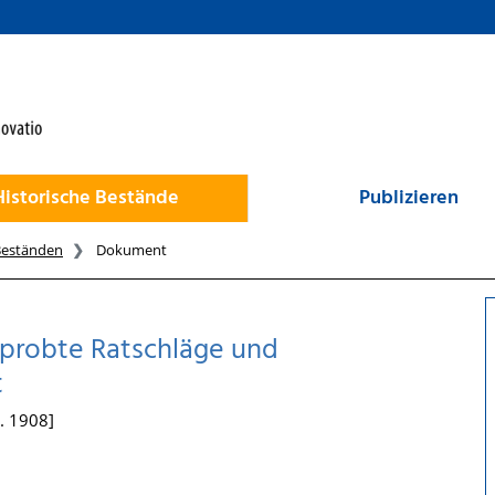
Historische Bestände
Publizieren
Beständen
Dokument
rprobte Ratschläge und
t
a. 1908]