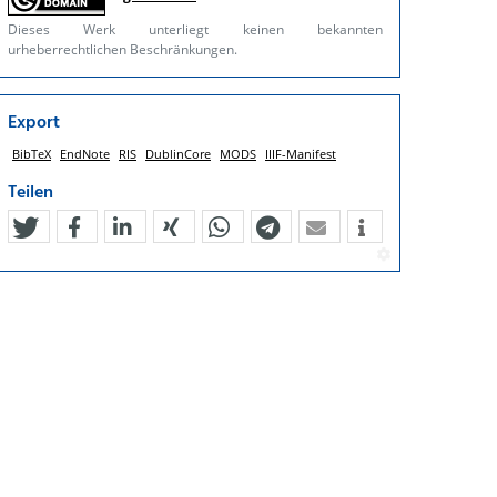
Dieses Werk unterliegt keinen bekannten
urheberrechtlichen Beschränkungen.
Export
BibTeX
EndNote
RIS
DublinCore
MODS
IIIF-Manifest
Teilen
tweet
teilen
mitteilen
teilen
teilen
teilen
mail