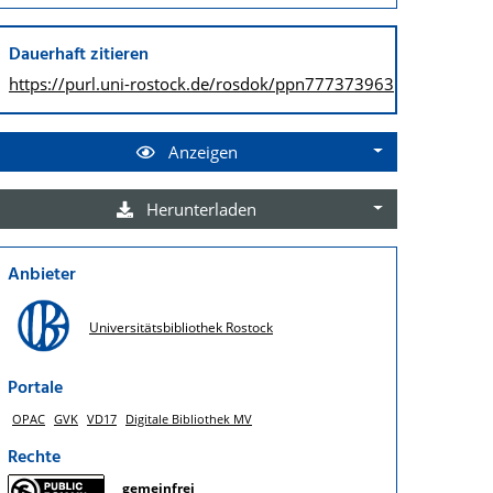
Dauerhaft zitieren
https://purl.uni-rostock.de/
rosdok/ppn777373963
Anzeigen
Herunterladen
Anbieter
Universitätsbibliothek Rostock
Portale
OPAC
GVK
VD17
Digitale Bibliothek MV
Rechte
gemeinfrei