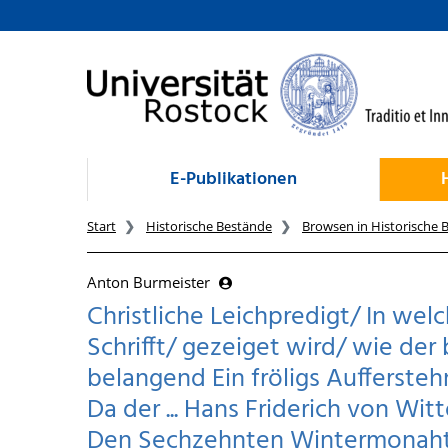
zum Inhalt
E-Publikationen
Start
Historische Bestände
Browsen in Historische 
Anton Burmeister
Christliche Leichpredigt/ In wel
Schrifft/ gezeiget wird/ wie de
belangend Ein fröligs Aufferste
Da der ... Hans Friderich von Wit
Den Sechzehnten Wintermonaht