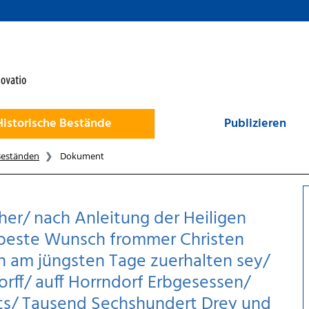
Historische Bestände
Publizieren
Beständen
Dokument
cher/ nach Anleitung der Heiligen
r beste Wunsch frommer Christen
hn am jüngsten Tage zuerhalten sey/
torff/ auff Horrndorf Erbgesessen/
s/ Tausend Sechshundert Drey und