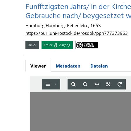
Funfftzigsten Jahrs/ in der Kirc
Gebrauche nach/ beygesetzet 
Hamburg Hamburg: Rebenlein , 1653
https://purl.uni-rostock.de/rosdok/ppn777373963
Druck
Freier
Zugang
Viewer
Metadaten
Dateien