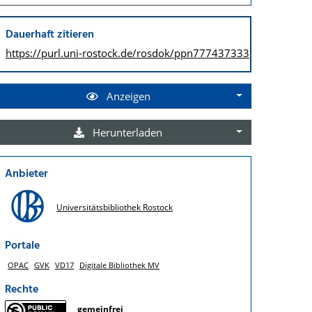
Dauerhaft zitieren
https://purl.uni-rostock.de/
rosdok/ppn777437333
Anzeigen
Herunterladen
Anbieter
Universitätsbibliothek Rostock
Portale
OPAC
GVK
VD17
Digitale Bibliothek MV
Rechte
gemeinfrei