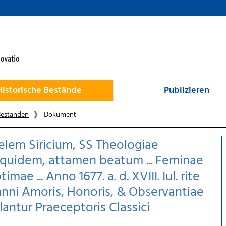
Historische Bestände
Publizieren
Beständen
Dokument
aelem Siricium, SS Theologiae
quidem, attamen beatum ... Feminae
ae ... Anno 1677. a. d. XVIII. Iul. rite
i Amoris, Honoris, & Observantiae
antur Praeceptoris Classici