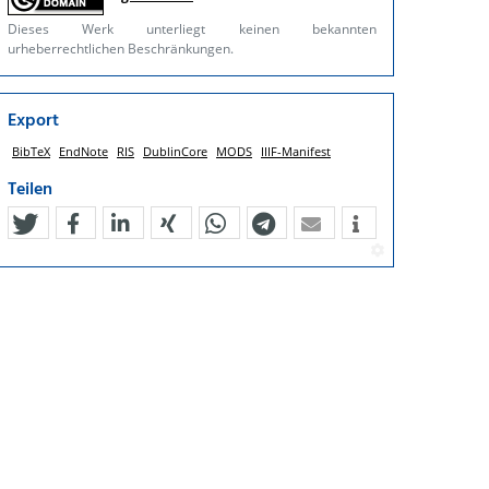
Dieses Werk unterliegt keinen bekannten
urheberrechtlichen Beschränkungen.
Export
BibTeX
EndNote
RIS
DublinCore
MODS
IIIF-Manifest
Teilen
tweet
teilen
mitteilen
teilen
teilen
teilen
mail