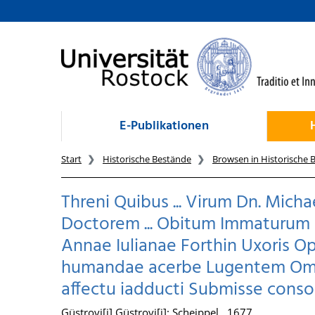
zum Inhalt
E-Publikationen
Start
Historische Bestände
Browsen in Historische 
Threni Quibus ... Virum Dn. Mich
Doctorem ... Obitum Immaturum 
Annae Iulianae Forthin Uxoris Optim
humandae acerbe Lugentem Omnn
affectu iadducti Submisse consol
Güstrovi[i] Güstrovi[i]: Scheippel , 1677