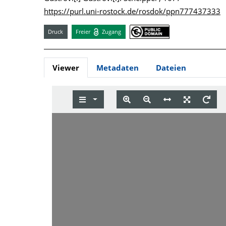
https://purl.uni-rostock.de/rosdok/ppn777437333
Druck
Freier
Zugang
Viewer
Metadaten
Dateien