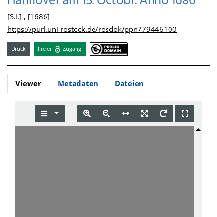
Hannover am 15. Octobr. Anno 1686
[S.l.] , [1686]
https://purl.uni-rostock.de/rosdok/ppn779446100
Druck
Freier
Zugang
Viewer
Metadaten
Dateien