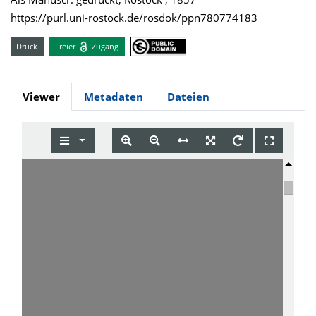
https://purl.uni-rostock.de/rosdok/ppn780774183
Druck
Freier
Zugang
Viewer
Metadaten
Dateien