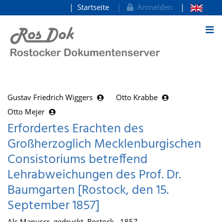
Startseite
Anmelden
zum Inhalt
Gustav Friedrich Wiggers
Otto Krabbe
Otto Mejer
Erfordertes Erachten des
Großherzoglich Mecklenburgischen
Consistoriums betreffend
Lehrabweichungen des Prof. Dr.
Baumgarten [Rostock, den 15.
September 1857]
Als Manuscr. gedruckt, Rostock , 1857