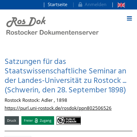
Startseite
Anmelden
zum Inhalt
Satzungen für das
Staatswissenschaftliche Seminar an
der Landes-Universität zu Rostock ...
(Schwerin, den 28. September 1898)
Rostock Rostock: Adler , 1898
https://purl.uni-rostock.de/rosdok/ppn802506526
Druck
Freier
Zugang