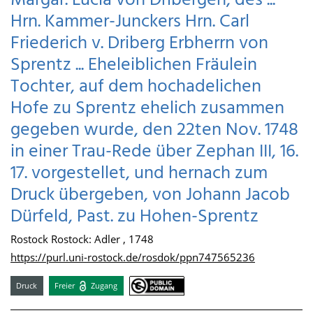
Margar. Lucia von Dribergen, des ...
Hrn. Kammer-Junckers Hrn. Carl
Friederich v. Driberg Erbherrn von
Sprentz ... Eheleiblichen Fräulein
Tochter, auf dem hochadelichen
Hofe zu Sprentz ehelich zusammen
gegeben wurde, den 22ten Nov. 1748
in einer Trau-Rede über Zephan III, 16.
17. vorgestellet, und hernach zum
Druck übergeben, von Johann Jacob
Dürfeld, Past. zu Hohen-Sprentz
Rostock Rostock: Adler , 1748
https://purl.uni-rostock.de/rosdok/ppn747565236
Druck
Freier
Zugang