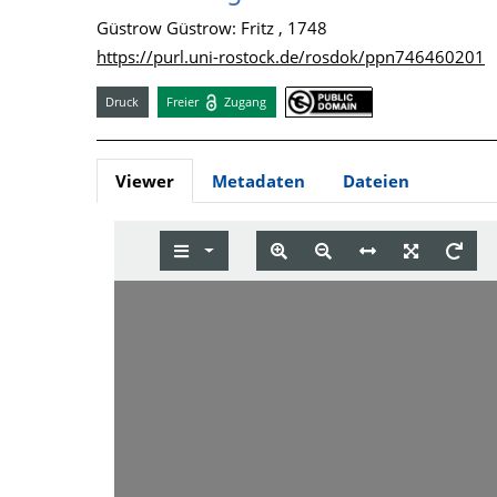
Güstrow Güstrow: Fritz , 1748
https://purl.uni-rostock.de/rosdok/ppn746460201
Druck
Freier
Zugang
Viewer
Metadaten
Dateien