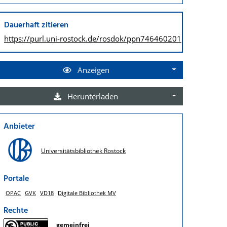
Dauerhaft zitieren
https://purl.uni-rostock.de/
rosdok/ppn746460201
Anzeigen
Herunterladen
Anbieter
Universitätsbibliothek Rostock
Portale
OPAC
GVK
VD18
Digitale Bibliothek MV
Rechte
gemeinfrei