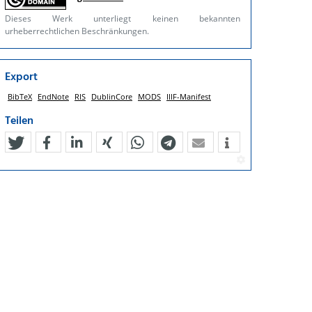
Dieses Werk unterliegt keinen bekannten
urheberrechtlichen Beschränkungen.
Export
BibTeX
EndNote
RIS
DublinCore
MODS
IIIF-Manifest
Teilen
tweet
teilen
mitteilen
teilen
teilen
teilen
mail