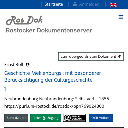
Startseite
Anmelden
zum Inhalt
zum übergeordneten Dokument
Ernst Boll
Geschichte Meklenburgs : mit besonderer
Berücksichtigung der Culturgeschichte
1
Neubrandenburg Neubrandenburg: Selbstverl. , 1855
https://purl.uni-rostock.de/rosdok/ppn769024300
Band (Druck)
Freier
Zugang
OCR-Volltext