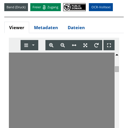
Band (Druck)
Freier
Zugang
OCR-Volltext
Viewer
Metadaten
Dateien