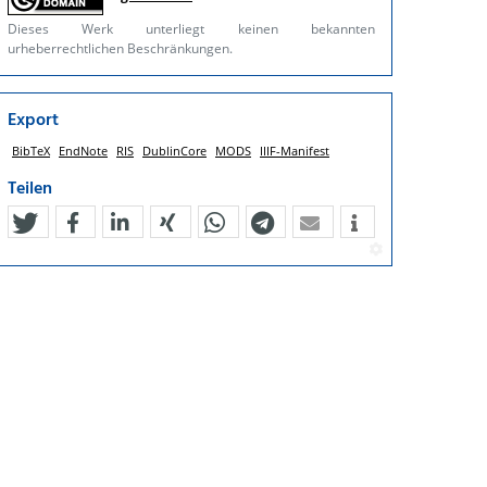
Dieses Werk unterliegt keinen bekannten
urheberrechtlichen Beschränkungen.
Export
BibTeX
EndNote
RIS
DublinCore
MODS
IIIF-Manifest
Teilen
tweet
teilen
mitteilen
teilen
teilen
teilen
mail