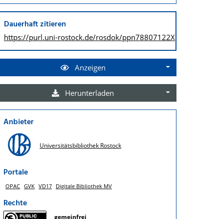
Dauerhaft zitieren
https://purl.uni-rostock.de/
rosdok/ppn78807122X
Anzeigen
Herunterladen
Anbieter
Universitätsbibliothek Rostock
Portale
OPAC
GVK
VD17
Digitale Bibliothek MV
Rechte
gemeinfrei