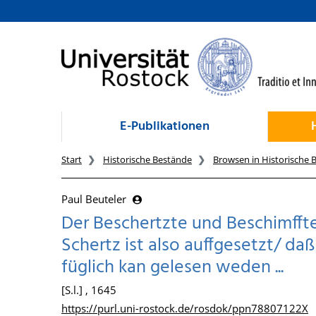
zum Inhalt
E-Publikationen
Start
Historische Bestände
Browsen in Historische 
Paul Beuteler
Der Beschertzte und Beschimffte
Schertz ist also auffgesetzt/ daß
füglich kan gelesen weden ...
[S.l.] , 1645
https://purl.uni-rostock.de/rosdok/ppn78807122X