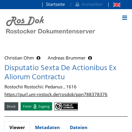
Startseite
Anmelden
zum Inhalt
Christian Ohm
Andreas Brummer
Disputatio Sexta De Actionibus Ex
Aliorum Contractu
Rostochii Rostochii: Pedanus , 1616
https://purl.uni-rostock.de/rosdok/ppn788378376
Druck
Freier
Zugang
Viewer
Metadaten
Dateien