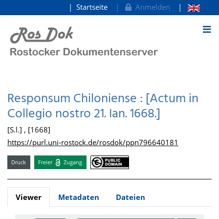
Startseite
Anmelden
zum Inhalt
Responsum Chiloniense : [Actum in
Collegio nostro 21. Ian. 1668.]
[S.l.] , [1668]
https://purl.uni-rostock.de/rosdok/ppn796640181
Druck
Freier
Zugang
Viewer
Metadaten
Dateien