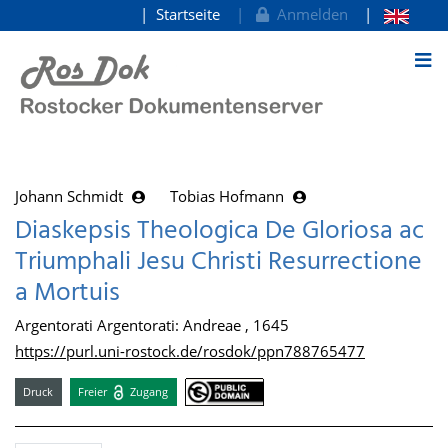
Startseite
Anmelden
zum Inhalt
Johann Schmidt
Tobias Hofmann
Diaskepsis Theologica De Gloriosa ac
Triumphali Jesu Christi Resurrectione
a Mortuis
Argentorati Argentorati: Andreae , 1645
https://purl.uni-rostock.de/rosdok/ppn788765477
Druck
Freier
Zugang