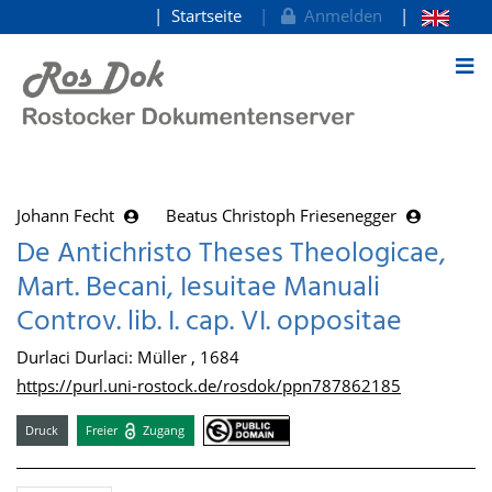
Startseite
Anmelden
zum Inhalt
Johann Fecht
Beatus Christoph Friesenegger
De Antichristo Theses Theologicae,
Mart. Becani, Iesuitae Manuali
Controv. lib. I. cap. VI. oppositae
Durlaci Durlaci: Müller , 1684
https://purl.uni-rostock.de/rosdok/ppn787862185
Druck
Freier
Zugang