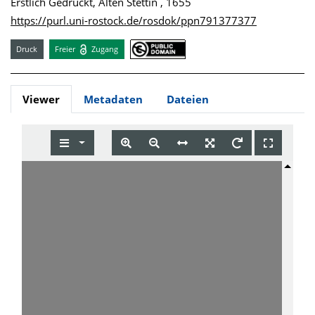
Erstlich Gedruckt, Alten Stettin , 1655
https://purl.uni-rostock.de/rosdok/ppn791377377
Druck
Freier
Zugang
Viewer
Metadaten
Dateien