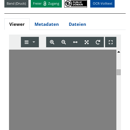
Band (Druck)
Freier
Zugang
OCR-Volltext
Viewer
Metadaten
Dateien