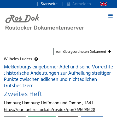
Startseite
Anmelden
zum Inhalt
zum übergeordneten Dokument
Wilhelm Lüders
Meklenburgs eingeborner Adel und seine Vorrechte
: historische Andeutungen zur Aufhellung streitiger
Punkte zwischen adlichen und nichtadlichen
Gutsbesitzern
Zweites Heft
Hamburg Hamburg: Hoffmann und Campe , 1841
https://purl.uni-rostock.de/rosdok/ppn769693628