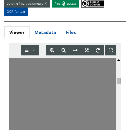
volume (multivolumework)
free
access
OCR-fulltext
Viewer
Metadata
Files