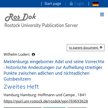
Start page
Login
goto contents
to parent document
Wilhelm Lüders
Meklenburgs eingeborner Adel und seine Vorrechte
: historische Andeutungen zur Aufhellung streitiger
Punkte zwischen adlichen und nichtadlichen
Gutsbesitzern
Zweites Heft
Hamburg Hamburg: Hoffmann und Campe , 1841
https://purl.uni-rostock.de/rosdok/ppn769693628