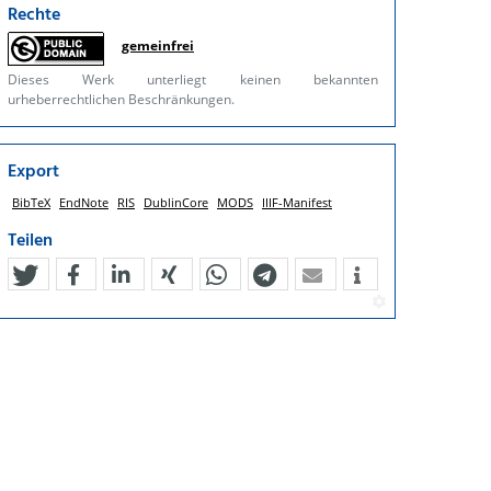
Rechte
gemeinfrei
Dieses Werk unterliegt keinen bekannten
urheberrechtlichen Beschränkungen.
Export
BibTeX
EndNote
RIS
DublinCore
MODS
IIIF-Manifest
Teilen
tweet
teilen
mitteilen
teilen
teilen
teilen
mail