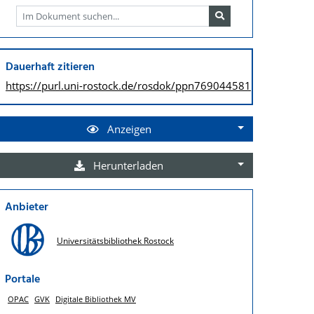
Dauerhaft zitieren
https://purl.uni-rostock.de/
rosdok/ppn769044581
Anzeigen
Herunterladen
Anbieter
Universitätsbibliothek Rostock
Portale
OPAC
GVK
Digitale Bibliothek MV