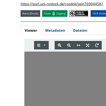
https://purl.uni-rostock.de/rosdok/ppn769044581
Band (Druck)
Freier
Zugang
OCR-Vollte
Viewer
Metadaten
Dateien