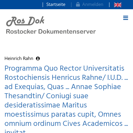
Startseite
Anmelden
zum Inhalt
Heinrich Rahn
Programma Quo Rector Universitatis
Rostochiensis Henricus Rahne/ I.U.D. ...
ad Exequias, Quas ... Annae Sophiae
Thesandtin/ Coniugi suae
desideratissimae Maritus
moestissimus paratas cupit, Omnes
omnium ordinum Cives Academicos ...