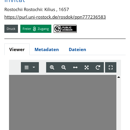
invitat
Rostochii Rostochii: Kilius , 1657
https://purl.uni-rostock.de/rosdok/ppn777236583
Druck
Freier
Zugang
Viewer
Metadaten
Dateien