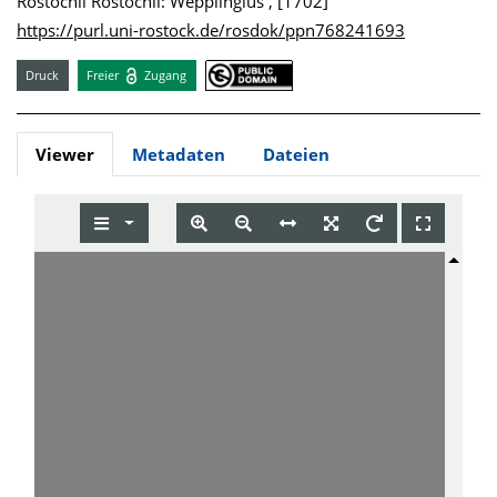
Rostochii Rostochii: Wepplingius , [1702]
https://purl.uni-rostock.de/rosdok/ppn768241693
Druck
Freier
Zugang
Viewer
Metadaten
Dateien