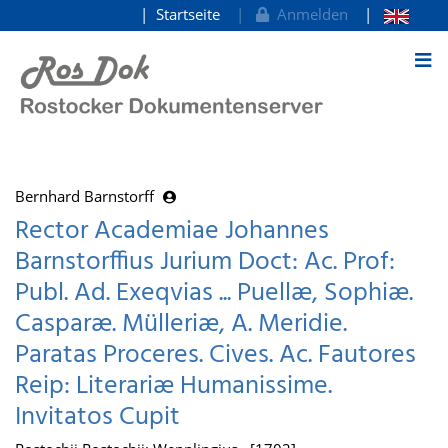
Startseite
Anmelden
zum Inhalt
Bernhard Barnstorff
Rector Academiae Johannes
Barnstorffius Jurium Doct: Ac. Prof:
Publ. Ad. Exeqvias ... Puellæ, Sophiæ.
Casparæ. Mülleriæ, A. Meridie.
Paratas Proceres. Cives. Ac. Fautores
Reip: Literariæ Humanissime.
Invitatos Cupit