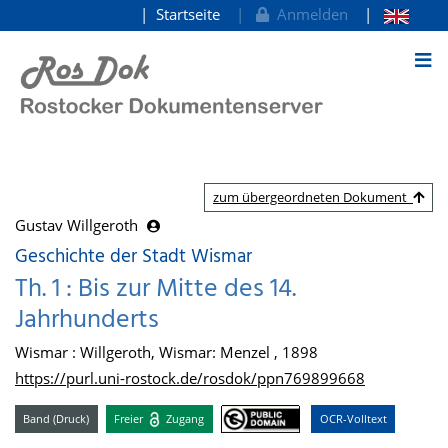
Startseite
Anmelden
zum Inhalt
zum übergeordneten Dokument
Gustav Willgeroth
Geschichte der Stadt Wismar
Th. 1 : Bis zur Mitte des 14.
Jahrhunderts
Wismar : Willgeroth, Wismar: Menzel , 1898
https://purl.uni-rostock.de/rosdok/ppn769899668
Band (Druck)
Freier
Zugang
OCR-Volltext