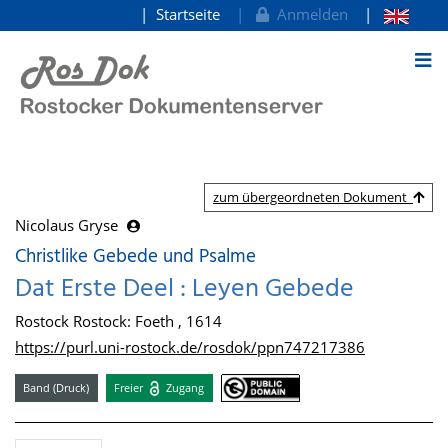
Startseite
Anmelden
zum Inhalt
zum übergeordneten Dokument
Nicolaus Gryse
Christlike Gebede und Psalme
Dat Erste Deel : Leyen Gebede
Rostock Rostock: Foeth , 1614
https://purl.uni-rostock.de/rosdok/ppn747217386
Band (Druck)
Freier
Zugang