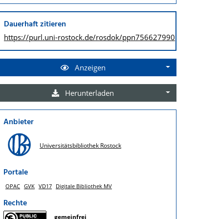
Dauerhaft zitieren
https://purl.uni-rostock.de/
rosdok/ppn756627990
Anzeigen
Herunterladen
Anbieter
Universitätsbibliothek Rostock
Portale
OPAC
GVK
VD17
Digitale Bibliothek MV
Rechte
gemeinfrei