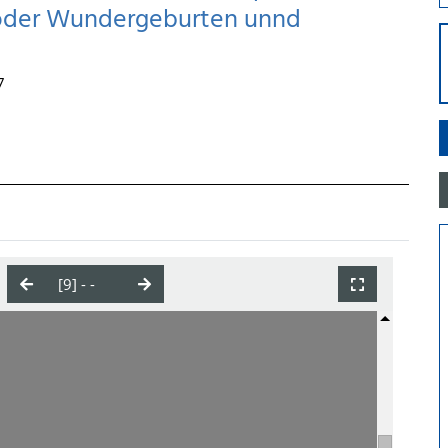
: oder Wundergeburten unnd
7