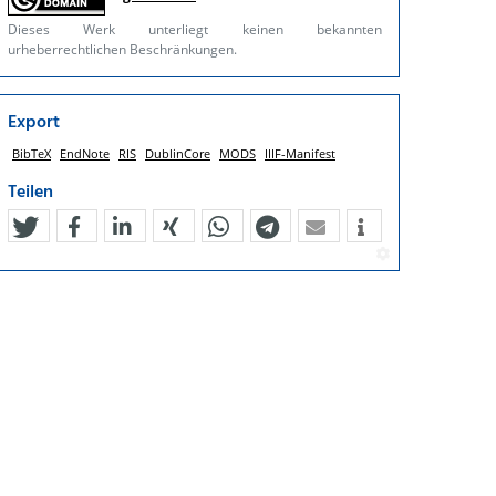
Dieses Werk unterliegt keinen bekannten
urheberrechtlichen Beschränkungen.
Export
BibTeX
EndNote
RIS
DublinCore
MODS
IIIF-Manifest
Teilen
tweet
teilen
mitteilen
teilen
teilen
teilen
mail