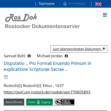
Startseite
Anmelden
zum Inhalt
zum übergeordneten Dokument
Samuel Bohl
Michael Jordan
Disputatio ... Pro Formali Eruendo Primum in
explicatione Scripturae Sacrae ...
11
Rostochi[i] Rostochi[i]: Kilius , 1637
https://purl.uni-rostock.de/rosdok/ppn770605893
Band (Druck)
Freier
Zugang