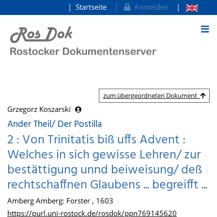
Startseite
Anmelden
zum Inhalt
zum übergeordneten Dokument
Grzegorz Koszarski
Ander Theil/ Der Postilla
2 : Von Trinitatis biß uffs Advent :
Welches in sich gewisse Lehren/ zur
bestättigung unnd beiweisung/ deß
rechtschaffnen Glaubens ... begreifft ...
Amberg Amberg: Forster , 1603
https://purl.uni-rostock.de/rosdok/ppn769145620