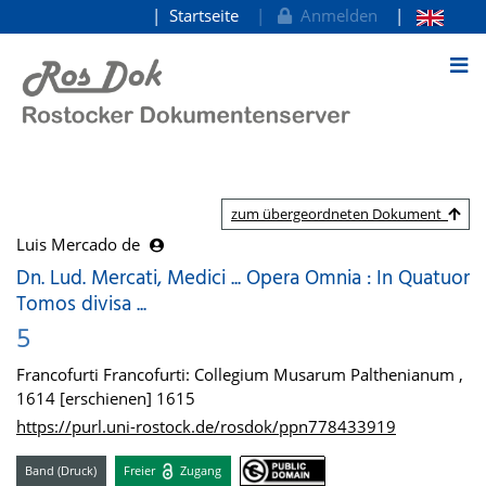
Startseite
Anmelden
zum Inhalt
zum übergeordneten Dokument
Luis Mercado de
Dn. Lud. Mercati, Medici ... Opera Omnia : In Quatuor
Tomos divisa ...
5
Francofurti Francofurti: Collegium Musarum Palthenianum ,
1614 [erschienen] 1615
https://purl.uni-rostock.de/rosdok/ppn778433919
Band (Druck)
Freier
Zugang