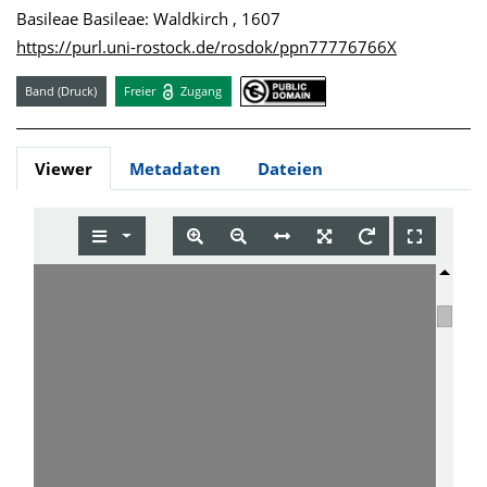
Basileae Basileae: Waldkirch , 1607
https://purl.uni-rostock.de/rosdok/ppn77776766X
Band (Druck)
Freier
Zugang
Viewer
Metadaten
Dateien