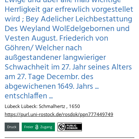
Ewige und über alle maß wichtige
Herrligkeit gar erfrewlich vorgestellet
wird ; Bey Adelicher Leichbestattung
Des Weyland WolEdelgebornen und
Vesten August. Friederich von
Göhren/ Welcher nach
außgestandener langwieriger
Schwachheit im 27. Jahr seines Alters
am 27. Tage Decembr. des
abgewichenen 1649. Jahrs ...
entschlaffen ...
Lübeck Lübeck: Schmalhertz , 1650
https://purl.uni-rostock.de/rosdok/ppn777449749
Druck
Freier
Zugang