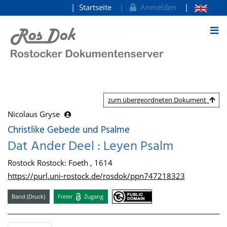
Startseite
Anmelden
zum Inhalt
zum übergeordneten Dokument
Nicolaus Gryse
Christlike Gebede und Psalme
Dat Ander Deel : Leyen Psalm
Rostock Rostock: Foeth , 1614
https://purl.uni-rostock.de/rosdok/ppn747218323
Band (Druck)
Freier
Zugang