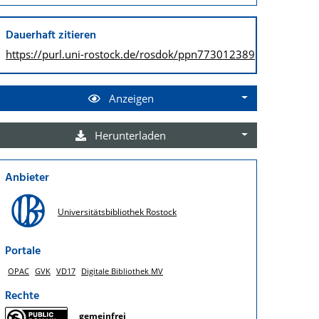
Dauerhaft zitieren
https://purl.uni-rostock.de/
rosdok/ppn773012389
Anzeigen
Herunterladen
Anbieter
Universitätsbibliothek Rostock
Portale
OPAC
GVK
VD17
Digitale Bibliothek MV
Rechte
gemeinfrei