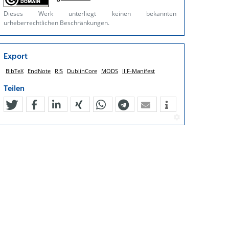
Dieses Werk unterliegt keinen bekannten
urheberrechtlichen Beschränkungen.
Export
BibTeX
EndNote
RIS
DublinCore
MODS
IIIF-Manifest
Teilen
tweet
teilen
mitteilen
teilen
teilen
teilen
mail