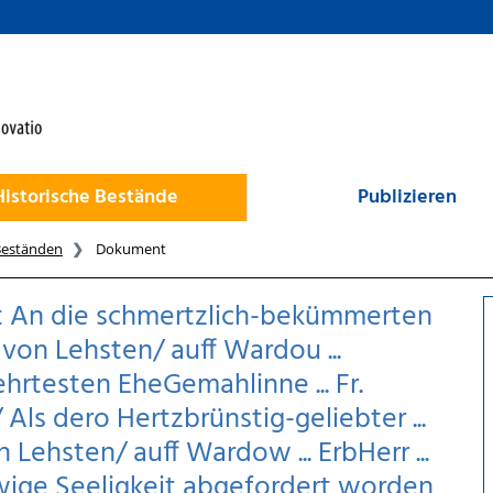
Historische Bestände
Publizieren
Beständen
Dokument
ft An die schmertzlich-bekümmerten
s von Lehsten/ auff Wardou ...
ehrtesten EheGemahlinne ... Fr.
Als dero Hertzbrünstig-geliebter ...
n Lehsten/ auff Wardow ... ErbHerr ...
e ewige Seeligkeit abgefordert worden