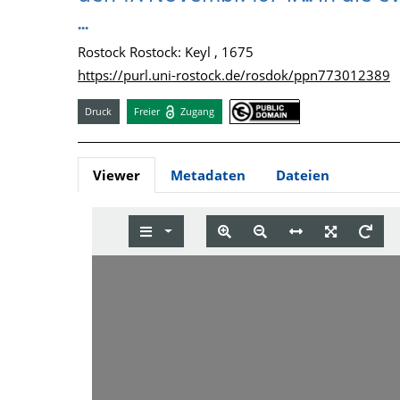
...
Rostock Rostock: Keyl , 1675
https://purl.uni-rostock.de/rosdok/ppn773012389
Druck
Freier
Zugang
Viewer
Metadaten
Dateien